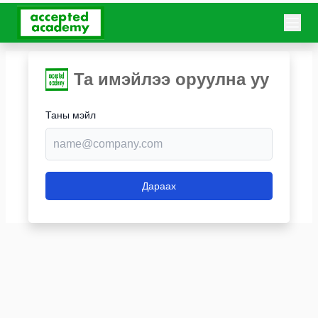
Та имэйлээ оруулна уу
Таны мэйл
Дараах